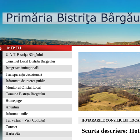
U.A.T. Bistrița Bârgăului
Consiliul Local Bistrița Bârgăului
Integritate intituțională
Transparență decizională
Informatii de interes public
Monitorul Oficial Local
Comuna Bistriţa Bârgăului
Homepage
Anunțuri
Informatii utile
Tur virtual - Visit Colibița!
HOTARARILE CONSILIULUI LOCAL
Contact
Scurta descriere: Ho
Harta Site