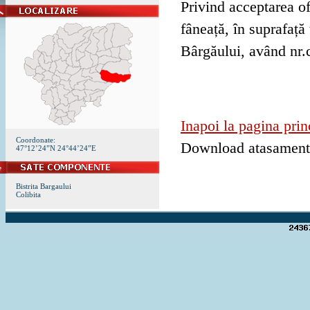
Privind acceptarea ofe
fâneață, în suprafață
Bârgăului, având nr.
Inapoi la pagina prin
Coordonate:
Download atasamen
47°12’24”N 24°44’24”E
Bistrita Bargaului
Colibita