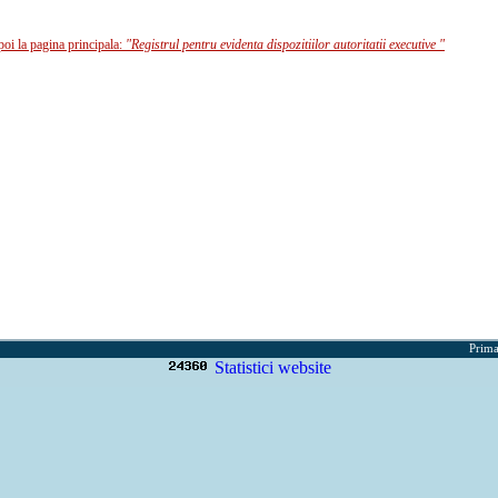
poi la pagina principala:
"Registrul pentru evidenta dispozitiilor autoritatii executive "
Prima
Statistici website