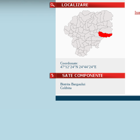
Ina
Coordonate:
47°12’24”N 24°44’24”E
Bistrita Bargaului
Colibita