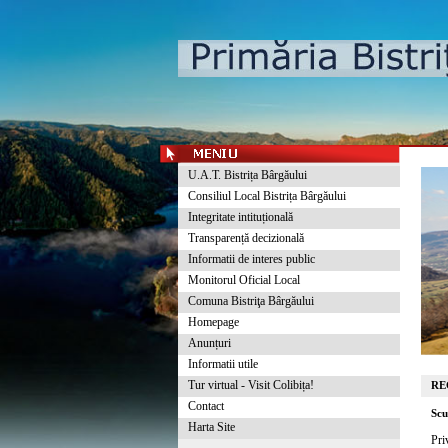
U.A.T. Bistrița Bârgăului
Consiliul Local Bistrița Bârgăului
Integritate intituțională
Transparență decizională
Informatii de interes public
Monitorul Oficial Local
Comuna Bistriţa Bârgăului
Homepage
Anunțuri
Informatii utile
Tur virtual - Visit Colibița!
RE
Contact
Scu
Harta Site
Pri