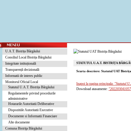
U.A.T. Bistrița Bârgăului
Consiliul Local Bistrița Bârgăului
STATUTUL U.A.T. BISTRIȚA BÂRGĂ
Integritate intituțională
Transparență decizională
Scurta descriere: Statutul UAT Bistriț
Informatii de interes public
Monitorul Oficial Local
Inapoi la pagina principala:
"Statutul U.
Statutul U.A.T. Bistrița Bârgăului
Download atasamente:
"202203041057
Regulamentele privind procedurile
administrative
Hotararile Autoritatii Deliberative
Dispozitiile Autoritatii Executive
Documente si Informatii Financiare
Alte documente
Comuna Bistriţa Bârgăului