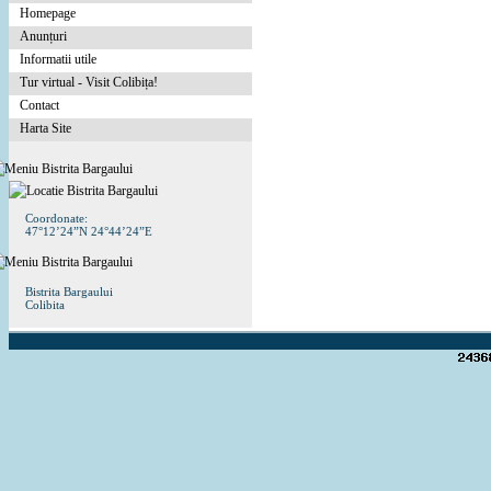
Homepage
Anunțuri
Informatii utile
Tur virtual - Visit Colibița!
Contact
Harta Site
Coordonate:
47°12’24”N 24°44’24”E
Bistrita Bargaului
Colibita