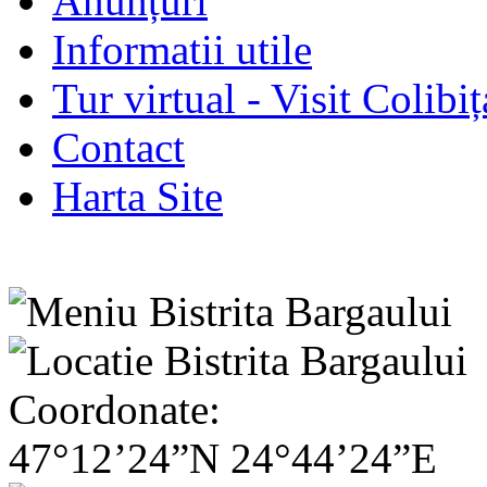
Anunțuri
Informatii utile
Tur virtual - Visit Colibiț
Contact
Harta Site
Coordonate:
47°12’24”N 24°44’24”E