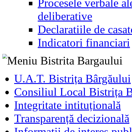
Procesele verbale ale
deliberative
Declaratiile de casat
Indicatori financiari
U.A.T. Bistrița Bârgăului
Consiliul Local Bistrița 
Integritate intituțională
Transparență decizională
Informatii de interes publ