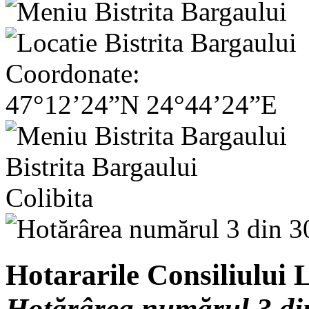
Coordonate:
47°12’24”N 24°44’24”E
Bistrita Bargaului
Colibita
Hotararile Consiliului L
Hotărârea numărul 3 di