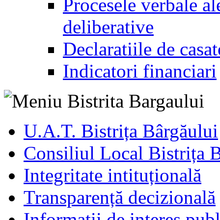
Procesele verbale ale
deliberative
Declaratiile de casat
Indicatori financiari
U.A.T. Bistrița Bârgăului
Consiliul Local Bistrița 
Integritate intituțională
Transparență decizională
Informatii de interes publ