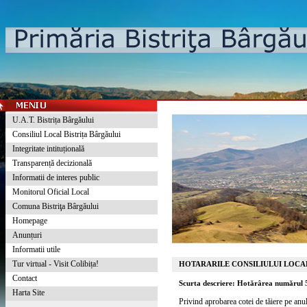
U.A.T. Bistrița Bârgăului
Consiliul Local Bistrița Bârgăului
Integritate intituțională
Transparență decizională
Informatii de interes public
Monitorul Oficial Local
Comuna Bistriţa Bârgăului
Homepage
Anunțuri
Informatii utile
Tur virtual - Visit Colibița!
HOTARARILE CONSILIULUI LOCAL
Contact
Scurta descriere: Hotărârea numărul 
Harta Site
Privind aprobarea cotei de tăiere pe anu