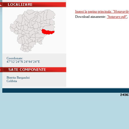
Inapoi la pagina principala:
"Hotararile
Download atasamente:
"hotarare.pdf"
,
Coordonate:
47°12’24”N 24°44’24”E
Bistrita Bargaului
Colibita