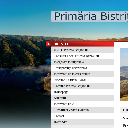
U.A.T. Bistrița Bârgăului
Consiliul Local Bistrița Bârgăului
Integritate intituțională
Transparență decizională
Informatii de interes public
Monitorul Oficial Local
Comuna Bistriţa Bârgăului
Homepage
Anunțuri
Informatii utile
Tur virtual - Visit Colibița!
HO
Contact
Scu
Harta Site
Pri