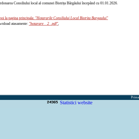
rdonarea Consiliului local al comunei Bistrița Bârgăului începând cu 01.01.2026.
poi la pagina principala:
"Hotararile Consiliului Local Bistrita Bargaului"
nload atasamente:
"hotarare__2_.pdf"
,
Prima
Statistici website