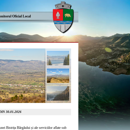
nitorul Oficial Local
N 30.01.2026
nei Bistrița Bârgăului și ale serviciilor aflate sub