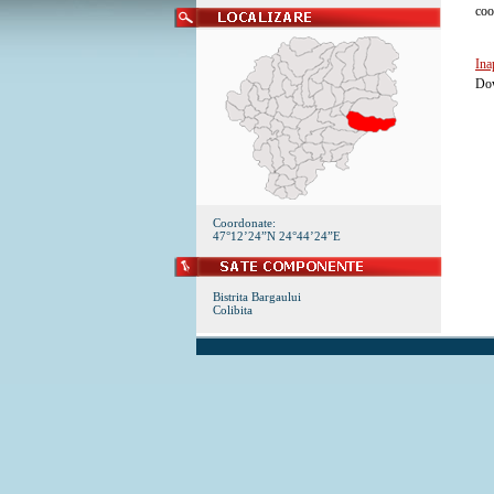
coo
Ina
Dow
Coordonate:
47°12’24”N 24°44’24”E
Bistrita Bargaului
Colibita