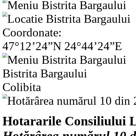
Coordonate:
47°12’24”N 24°44’24”E
Bistrita Bargaului
Colibita
Hotararile Consiliului L
Hotărârea numărul 10 d