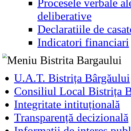
Procesele verbale ale
deliberative
Declaratiile de casat
Indicatori financiari
U.A.T. Bistrița Bârgăului
Consiliul Local Bistrița 
Integritate intituțională
Transparență decizională
Informatii de interes publ