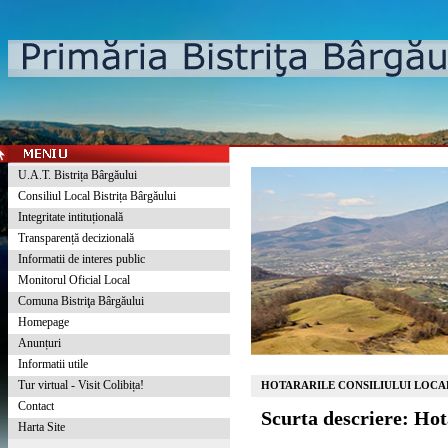
U.A.T. Bistrița Bârgăului
Consiliul Local Bistrița Bârgăului
Integritate intituțională
Transparență decizională
Informatii de interes public
Monitorul Oficial Local
Comuna Bistriţa Bârgăului
Homepage
Anunțuri
Informatii utile
Tur virtual - Visit Colibița!
HOTARARILE CONSILIULUI LOCAL
Contact
Scurta descriere: Ho
Harta Site