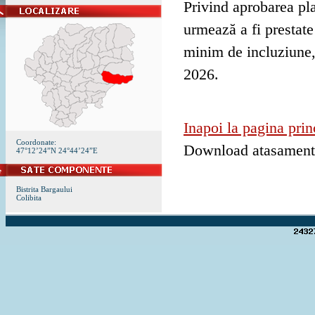
Privind aprobarea pla
urmează a fi prestate
minim de incluziune,
2026.
Inapoi la pagina prin
Coordonate:
Download atasamen
47°12’24”N 24°44’24”E
Bistrita Bargaului
Colibita