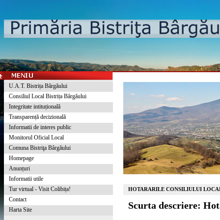
U.A.T. Bistrița Bârgăului
Consiliul Local Bistrița Bârgăului
Integritate intituțională
Transparență decizională
Informatii de interes public
Monitorul Oficial Local
Comuna Bistriţa Bârgăului
Homepage
Anunțuri
Informatii utile
Tur virtual - Visit Colibița!
HOTARARILE CONSILIULUI LOCAL
Contact
Scurta descriere: Ho
Harta Site