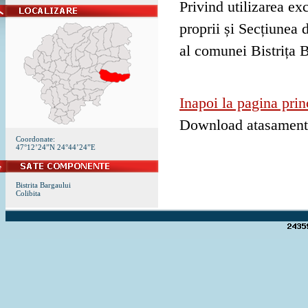
Privind utilizarea ex
proprii și Secțiunea 
al comunei Bistrița 
Inapoi la pagina prin
Download atasamen
Coordonate:
47°12’24”N 24°44’24”E
Bistrita Bargaului
Colibita