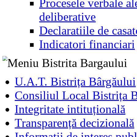
Procesele verbale ale
deliberative
Declaratiile de casat
Indicatori financiari
U.A.T. Bistrița Bârgăului
Consiliul Local Bistrița 
Integritate intituțională
Transparență decizională
Informatii de interes publ