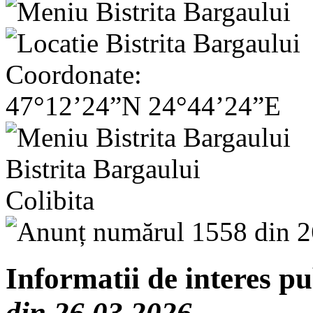
Coordonate:
47°12’24”N 24°44’24”E
Bistrita Bargaului
Colibita
Informatii de interes pu
din 26.03.2026