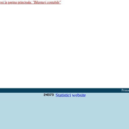
poi la pagina principala:
"Bilanturi contabile"
Prima
Statistici website