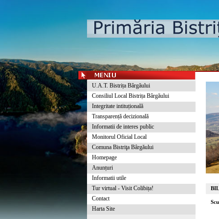
U.A.T. Bistrița Bârgăului
Consiliul Local Bistrița Bârgăului
Integritate intituțională
Transparență decizională
Informatii de interes public
Monitorul Oficial Local
Comuna Bistriţa Bârgăului
Homepage
Anunțuri
Informatii utile
Tur virtual - Visit Colibița!
BI
Contact
Scu
Harta Site