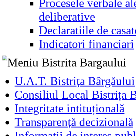
Procesele verbale ale
deliberative
Declaratiile de casat
Indicatori financiari
U.A.T. Bistrița Bârgăului
Consiliul Local Bistrița 
Integritate intituțională
Transparență decizională
Informatii de interes publ