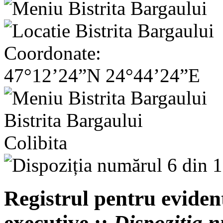
Coordonate:
47°12’24”N 24°44’24”E
Bistrita Bargaului
Colibita
Registrul pentru evident
executive ::
Dispoziția 