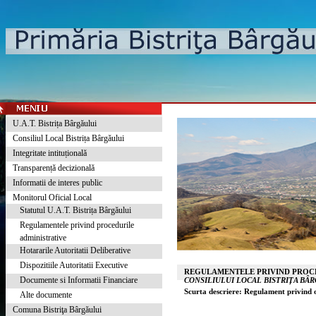
U.A.T. Bistrița Bârgăului
Consiliul Local Bistrița Bârgăului
Integritate intituțională
Transparență decizională
Informatii de interes public
Monitorul Oficial Local
Statutul U.A.T. Bistrița Bârgăului
Regulamentele privind procedurile
administrative
Hotararile Autoritatii Deliberative
Dispozitiile Autoritatii Executive
REGULAMENTELE PRIVIND PROCE
Documente si Informatii Financiare
CONSILIULUI LOCAL BISTRIȚA BÂ
Scurta descriere: Regulament privind o
Alte documente
Comuna Bistriţa Bârgăului