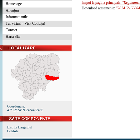
Inapoi la pagina principala:
"Regulament
Homepage
Download atasamente:
"202412160804
Anunțuri
Informatii utile
Tur virtual - Visit Colibița!
Contact
Harta Site
Coordonate:
47°12’24”N 24°44’24”E
Bistrita Bargaului
Colibita