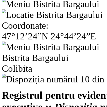
Coordonate:
47°12’24”N 24°44’24”E
Bistrita Bargaului
Colibita
Registrul pentru evident
executive ::
Dispoziția 