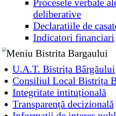
Procesele verbale ale
deliberative
Declaratiile de casat
Indicatori financiari
U.A.T. Bistrița Bârgăului
Consiliul Local Bistrița 
Integritate intituțională
Transparență decizională
Informatii de interes publ