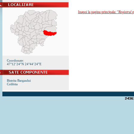
Inapoi la pagina principala:
"Registrul p
Coordonate:
47°12’24”N 24°44’24”E
Bistrita Bargaului
Colibita