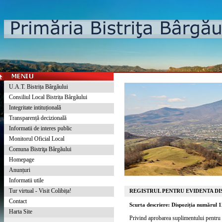
U.A.T. Bistrița Bârgăului
Consiliul Local Bistrița Bârgăului
Integritate intituțională
Transparență decizională
Informatii de interes public
Monitorul Oficial Local
Comuna Bistriţa Bârgăului
Homepage
Anunțuri
Informatii utile
Tur virtual - Visit Colibița!
REGISTRUL PENTRU EVIDENTA DIS
Contact
Scurta descriere: Dispoziția numărul 
Harta Site
Privind aprobarea suplimentului pentru c