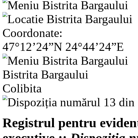
Coordonate:
47°12’24”N 24°44’24”E
Bistrita Bargaului
Colibita
Registrul pentru evident
executive ::
Dispoziția 