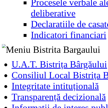
Procesele verbale ale
deliberative
Declaratiile de casat
Indicatori financiari
U.A.T. Bistrița Bârgăului
Consiliul Local Bistrița 
Integritate intituțională
Transparență decizională
Informatii de interes publ