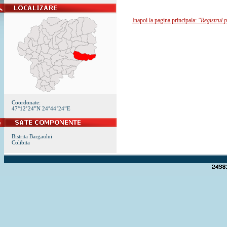
Inapoi la pagina principala:
"Registrul p
Coordonate:
47°12’24”N 24°44’24”E
Bistrita Bargaului
Colibita