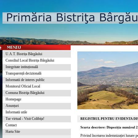
U.A.T. Bistrița Bârgăului
Consiliul Local Bistrița Bârgăului
Integritate intituțională
Transparență decizională
Informatii de interes public
Monitorul Oficial Local
Comuna Bistriţa Bârgăului
Homepage
Anunțuri
Informatii utile
Tur virtual - Visit Colibița!
REGISTRUL PENTRU EVIDENTA DIS
Contact
Scurta descriere: Dispoziția numărul 
Harta Site
Privind încetarea indemnizației lunare 