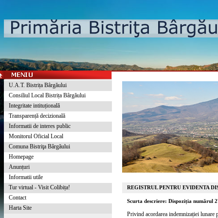
U.A.T. Bistrița Bârgăului
Consiliul Local Bistrița Bârgăului
Integritate intituțională
Transparență decizională
Informatii de interes public
Monitorul Oficial Local
Comuna Bistriţa Bârgăului
Homepage
Anunțuri
Informatii utile
Tur virtual - Visit Colibița!
REGISTRUL PENTRU EVIDENTA DIS
Contact
Scurta descriere: Dispoziția numărul 
Harta Site
Privind acordarea indemnizației lunare