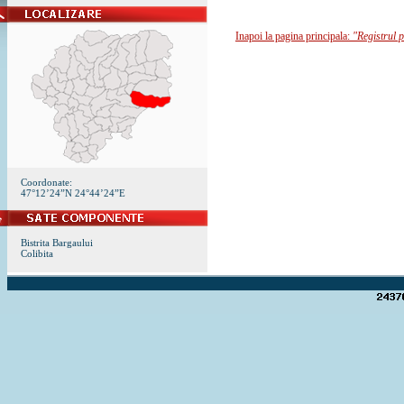
Inapoi la pagina principala:
"Registrul p
Coordonate:
47°12’24”N 24°44’24”E
Bistrita Bargaului
Colibita