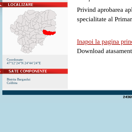
Privind aprobarea ap
specialitate al Prima
Inapoi la pagina prin
Download atasamen
Coordonate:
47°12’24”N 24°44’24”E
Bistrita Bargaului
Colibita