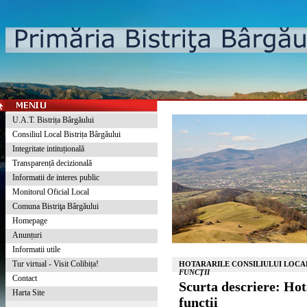
U.A.T. Bistrița Bârgăului
Consiliul Local Bistrița Bârgăului
Integritate intituțională
Transparență decizională
Informatii de interes public
Monitorul Oficial Local
Comuna Bistriţa Bârgăului
Homepage
Anunțuri
Informatii utile
Tur virtual - Visit Colibița!
HOTARARILE CONSILIULUI LOCAL
FUNCȚII
Contact
Scurta descriere: Ho
Harta Site
funcții