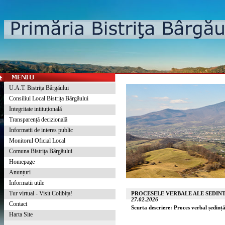
U.A.T. Bistrița Bârgăului
Consiliul Local Bistrița Bârgăului
Integritate intituțională
Transparență decizională
Informatii de interes public
Monitorul Oficial Local
Comuna Bistriţa Bârgăului
Homepage
Anunțuri
Informatii utile
Tur virtual - Visit Colibița!
PROCESELE VERBALE ALE SEDINT
27.02.2026
Contact
Scurta descriere: Proces verbal ședin
Harta Site