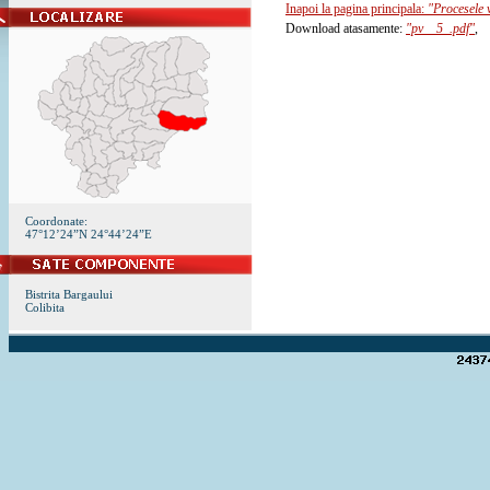
Inapoi la pagina principala:
"Procesele v
Download atasamente:
"pv__5_.pdf"
,
Coordonate:
47°12’24”N 24°44’24”E
Bistrita Bargaului
Colibita