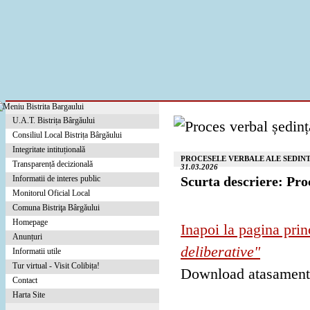
U.A.T. Bistrița Bârgăului
Consiliul Local Bistrița Bârgăului
Integritate intituțională
PROCESELE VERBALE ALE SEDINT
Transparență decizională
31.03.2026
Informatii de interes public
Scurta descriere: Pro
Monitorul Oficial Local
Comuna Bistriţa Bârgăului
Homepage
Inapoi la pagina prin
Anunțuri
deliberative"
Informatii utile
Tur virtual - Visit Colibița!
Download atasamen
Contact
Harta Site