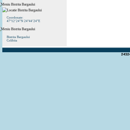
Coordonate:
47°12’24”N 24°44’24”E
Bistrita Bargaului
Colibita