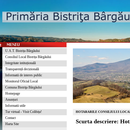
U.A.T. Bistrița Bârgăului
Consiliul Local Bistrița Bârgăului
Integritate intituțională
Transparență decizională
Informatii de interes public
Monitorul Oficial Local
Comuna Bistriţa Bârgăului
Homepage
Anunțuri
Informatii utile
Tur virtual - Visit Colibița!
HOTARARILE CONSILIULUI LOCAL
Contact
Scurta descriere: Ho
Harta Site