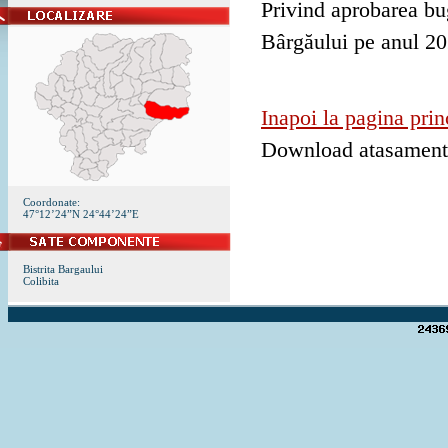
Privind aprobarea bug
Bârgăului pe anul 20
Inapoi la pagina prin
Download atasamen
Coordonate:
47°12’24”N 24°44’24”E
Bistrita Bargaului
Colibita