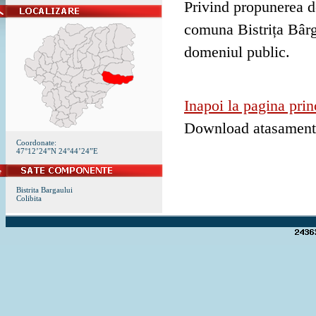
Privind propunerea d
comuna Bistrița Bârg
domeniul public.
Inapoi la pagina prin
Download atasamen
Coordonate:
47°12’24”N 24°44’24”E
Bistrita Bargaului
Colibita