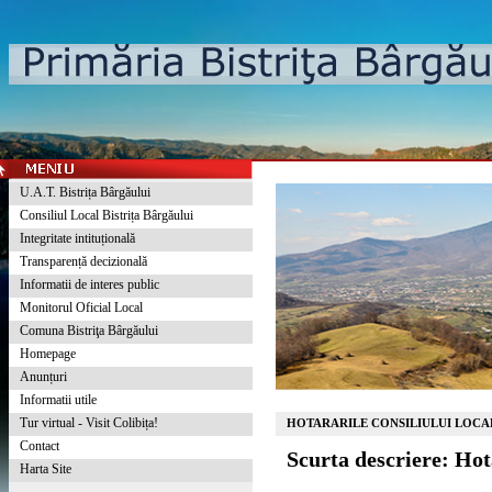
U.A.T. Bistrița Bârgăului
Consiliul Local Bistrița Bârgăului
Integritate intituțională
Transparență decizională
Informatii de interes public
Monitorul Oficial Local
Comuna Bistriţa Bârgăului
Homepage
Anunțuri
Informatii utile
Tur virtual - Visit Colibița!
HOTARARILE CONSILIULUI LOCAL
Contact
Scurta descriere: Ho
Harta Site