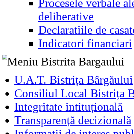
Procesele verbale ale
deliberative
Declaratiile de casat
Indicatori financiari
U.A.T. Bistrița Bârgăului
Consiliul Local Bistrița 
Integritate intituțională
Transparență decizională
Informatii de interes publ