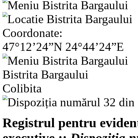
Coordonate:
47°12’24”N 24°44’24”E
Bistrita Bargaului
Colibita
Registrul pentru evident
executive ::
Dispoziția 