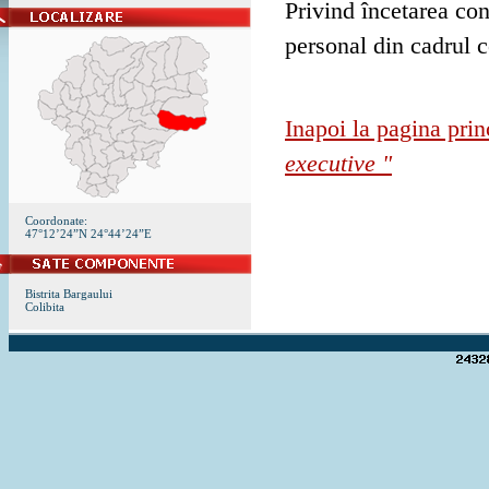
Privind încetarea con
personal din cadrul 
Inapoi la pagina prin
executive "
Coordonate:
47°12’24”N 24°44’24”E
Bistrita Bargaului
Colibita