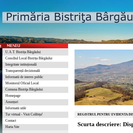
U.A.T. Bistrița Bârgăului
Consiliul Local Bistrița Bârgăului
Integritate intituțională
Transparență decizională
Informatii de interes public
Monitorul Oficial Local
Comuna Bistriţa Bârgăului
Homepage
Anunțuri
Informatii utile
Tur virtual - Visit Colibița!
REGISTRUL PENTRU EVIDENTA DIS
Contact
Scurta descriere: Dis
Harta Site