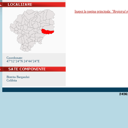
Inapoi la pagina principala:
"Registrul p
Coordonate:
47°12’24”N 24°44’24”E
Bistrita Bargaului
Colibita