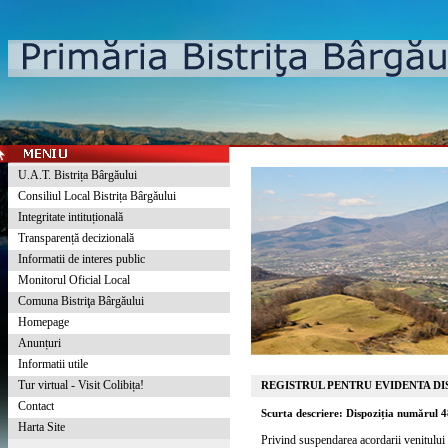
U.A.T. Bistrița Bârgăului
Consiliul Local Bistrița Bârgăului
Integritate intituțională
Transparență decizională
Informatii de interes public
Monitorul Oficial Local
Comuna Bistriţa Bârgăului
Homepage
Anunțuri
Informatii utile
Tur virtual - Visit Colibița!
REGISTRUL PENTRU EVIDENTA DIS
Contact
Scurta descriere: Dispoziția numărul 
Harta Site
Privind suspendarea acordarii venitulu