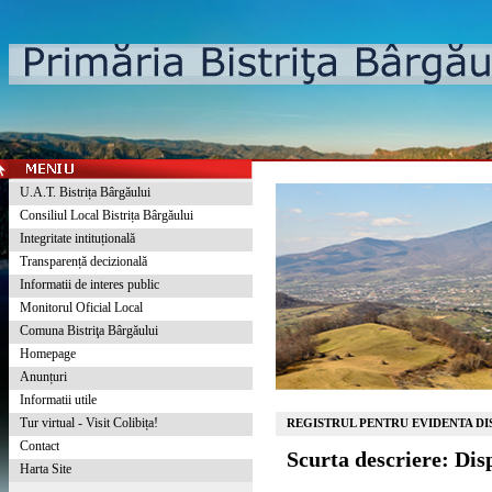
U.A.T. Bistrița Bârgăului
Consiliul Local Bistrița Bârgăului
Integritate intituțională
Transparență decizională
Informatii de interes public
Monitorul Oficial Local
Comuna Bistriţa Bârgăului
Homepage
Anunțuri
Informatii utile
Tur virtual - Visit Colibița!
REGISTRUL PENTRU EVIDENTA DIS
Contact
Scurta descriere: Dis
Harta Site