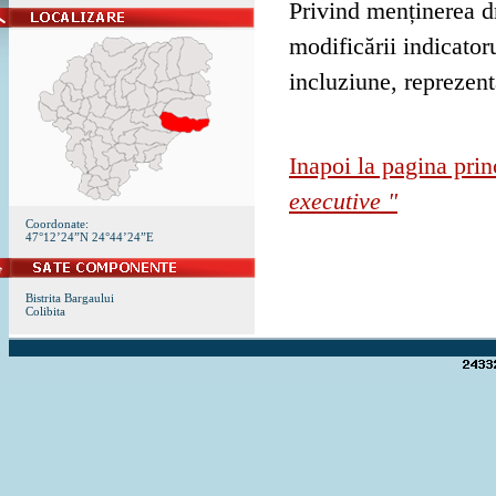
Privind menținerea d
modificării indicator
incluziune, reprezent
Inapoi la pagina prin
executive "
Coordonate:
47°12’24”N 24°44’24”E
Bistrita Bargaului
Colibita