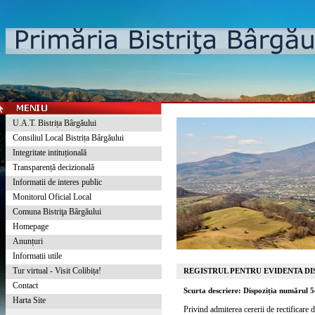
U.A.T. Bistrița Bârgăului
Consiliul Local Bistrița Bârgăului
Integritate intituțională
Transparență decizională
Informatii de interes public
Monitorul Oficial Local
Comuna Bistriţa Bârgăului
Homepage
Anunțuri
Informatii utile
Tur virtual - Visit Colibița!
REGISTRUL PENTRU EVIDENTA DIS
Contact
Scurta descriere: Dispoziția numărul 
Harta Site
Privind admiterea cererii de rectificare