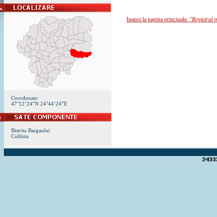
Inapoi la pagina principala:
"Registrul p
Coordonate:
47°12’24”N 24°44’24”E
Bistrita Bargaului
Colibita