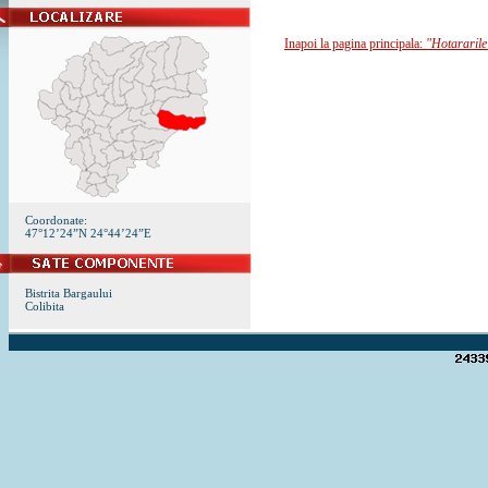
Inapoi la pagina principala:
"Hotararile
Coordonate:
47°12’24”N 24°44’24”E
Bistrita Bargaului
Colibita