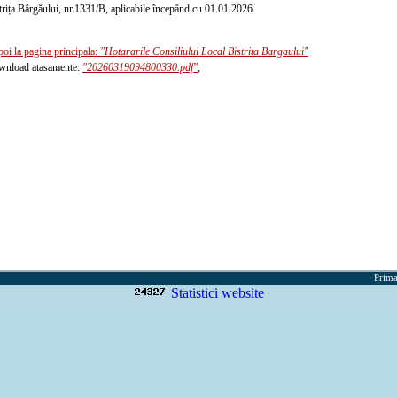
trița Bârgăului, nr.1331/B, aplicabile începând cu 01.01.2026.
poi la pagina principala:
"Hotararile Consiliului Local Bistrita Bargaului"
nload atasamente:
"20260319094800330.pdf"
,
Prima
Statistici website