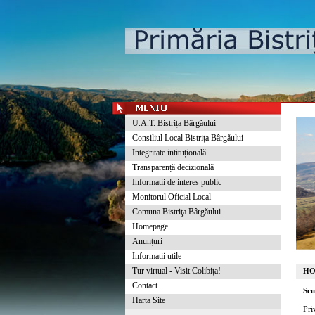
U.A.T. Bistrița Bârgăului
Consiliul Local Bistrița Bârgăului
Integritate intituțională
Transparență decizională
Informatii de interes public
Monitorul Oficial Local
Comuna Bistriţa Bârgăului
Homepage
Anunțuri
Informatii utile
Tur virtual - Visit Colibița!
HO
Contact
Scu
Harta Site
Pri