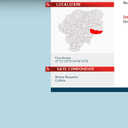
Bis
Ina
Dow
Coordonate:
47°12’24”N 24°44’24”E
Bistrita Bargaului
Colibita