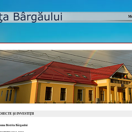
Mo
OIECTE ŞI INVESTIŢII
una Bistrita Bârgaului