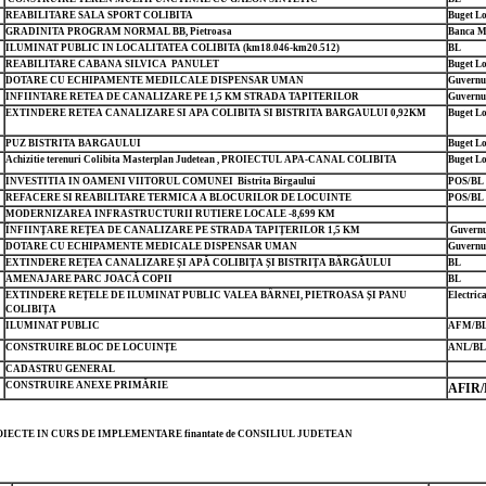
REABILITARE SALA SPORT COLIBITA
Buget Lo
GRADINITA PROGRAM NORMAL BB, Pietroasa
Banca M
ILUMINAT PUBLIC IN LOCALITATEA COLIBITA (km18.046-km20.512)
BL
REABILITARE CABANA SILVICA PANULET
Buget Lo
DOTARE CU ECHIPAMENTE MEDILCALE DISPENSAR UMAN
Guvernu
INFIINTARE RETEA DE CANALIZARE PE 1,5 KM STRADA TAPITERILOR
Guvernu
EXTINDERE RETEA CANALIZARE SI APA COLIBITA SI BISTRITA BARGAULUI 0,92KM
Buget Lo
PUZ BISTRITA BARGAULUI
Buget Lo
Achizitie terenuri Colibita Masterplan Judetean , PROIECTUL APA-CANAL COLIBITA
Buget Lo
INVESTITIA IN OAMENI VIITORUL COMUNEI Bistrita Birgaului
POS/BL
REFACERE SI REABILITARE TERMICA A BLOCURILOR DE LOCUINTE
POS/BL
MODERNIZAREA INFRASTRUCTURII RUTIERE LOCALE -8,699 KM
ÎNFIINȚARE REȚEA DE CANALIZARE PE STRADA TAPIȚERILOR 1,5 KM
Guvernu
DOTARE CU ECHIPAMENTE MEDICALE DISPENSAR UMAN
Guvernu
EXTINDERE REȚEA CANALIZARE ȘI APĂ COLIBIȚA ȘI BISTRIȚA BÂRGĂULUI
BL
AMENAJARE PARC JOACĂ COPII
BL
EXTINDERE REȚELE DE ILUMINAT PUBLIC VALEA BÂRNEI, PIETROASA ȘI PANU
Electric
COLIBIȚA
ILUMINAT PUBLIC
AFM/B
CONSTRUIRE BLOC DE LOCUINȚE
ANL/BL
CADASTRU GENERAL
CONSTRUIRE ANEXE PRIMĂRIE
AFIR/
IECTE IN CURS DE IMPLEMENTARE finantate de CONSILIUL JUDETEAN