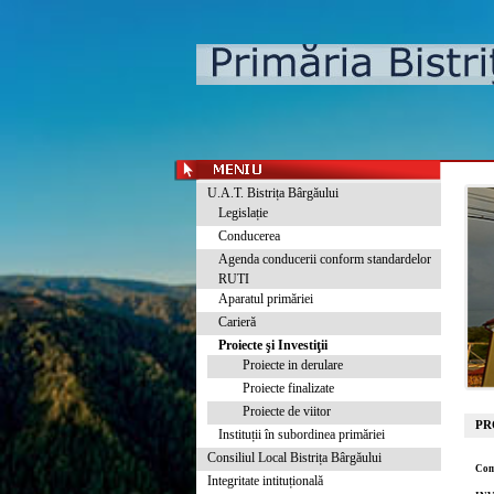
U.A.T. Bistrița Bârgăului
Legislație
Conducerea
Agenda conducerii conform standardelor
RUTI
Aparatul primăriei
Carieră
Proiecte şi Investiţii
Proiecte in derulare
Proiecte finalizate
Proiecte de viitor
PR
Instituții în subordinea primăriei
Consiliul Local Bistrița Bârgăului
Com
Integritate intituțională