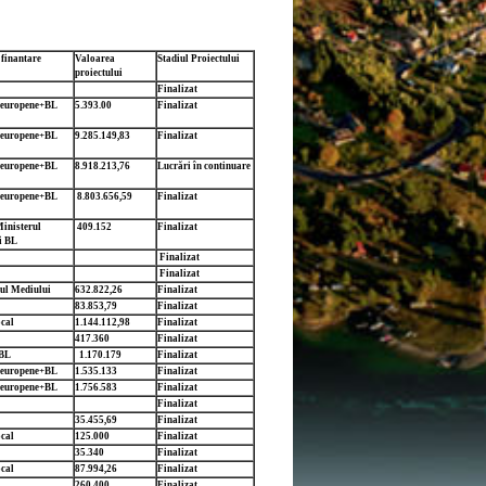
 finantare
Valoarea
Stadiul Proiectului
proiectului
Finalizat
 europene+BL
5.393.00
Finalizat
 europene+BL
9.285.149,83
Finalizat
 europene+BL
8.918.213,76
Lucrări în continuare
 europene+BL
8.803.656,59
Finalizat
inisterul
409.152
Finalizat
i
BL
Finalizat
Finalizat
ul Mediului
632.822,26
Finalizat
83.853,79
Finalizat
cal
1.144.112,98
Finalizat
417.360
Finalizat
BL
1.170.179
Finalizat
 europene+BL
1.535.133
Finalizat
 europene+BL
1.756.583
Finalizat
Finalizat
35.455,69
Finalizat
cal
125.000
Finalizat
35.340
Finalizat
cal
87.994,26
Finalizat
260.400
Finalizat