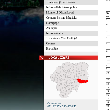
INV
Transparență decizională
Informatii de interes public
Monitorul Oficial Local
Nr.
crt
Comuna Bistriţa Bârgăului
1.
Homepage
2.
Anunțuri
3.
Informatii utile
4.
Tur virtual - Visit Colibița!
Contact
5.
Harta Site
6
7
8.
9.
10.
11.
12.
13.
14.
15.
16.
17.
18.
Coordonate:
47°12’24”N 24°44’24”E
19.
20.