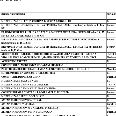
ESTITII 2016-2022
Denumirea proiectului
Sursa de
MODERNIZARE ULITE IN COMUNA BISTRITA BARGAULUI
BL
MODERNIZARE STRAZI IN COMUNA BISTRITA BARGAULUI cu o lungime totala de 13,125
Fonduri
KM
EXTINDERE RETEA PUBLICA DE APA SI APA UZATA MENAJERA,
RETEA DE APA -20,177
Fonduri
KM
RETEA CANALIZARE-14,148 KM
INFIINTAREA SI MODERNIZAREA INFRASTRUCTURII RUTIERE FORESTIERE cu o
Fonduri
lungime totala de 16,340 KM
DRUMURI FORESTIERE IN COMUNA BISTRITA BARGAULUI ETAPA A II A cu o lungime
Fonduri
totala de 12,195 km
ACHIZITIE UTILAJE,CILINDRU,BULDOEXCAVATOR,VOLA,
TRACTOR,CISTERNA
AFIR
M
VIDANJA,INCARCATOR FRONTAL,MASINA DE IMPRASTIAT GUNOI,2 REMORCI
Mediulu
ACHIZITIONARE TAF
BL
CONSTRUIRE SI MODERNIZARE CABANI SILVICE -3
PLATFORMA DE COLECTARE SI MANAGEMENTUL GUNOIULUI DE GRAJD
Minister
IMPREJMUIRE CAMIN CULTURAL COLIBITA
BL
CONSTRUIRE DISPENSAR UMAN
Buget Lo
MODERNIZARE SALA DE NUNTI
BL
MODERNIZARE CAMIN CULTURAL SAT
CNI+ 
MODERNIZARE CAMIN CULTURAL COLIBITA
Fonduri
CONSTRUIRE GRADINITA CU PROGRAM PRELUNGIT BB
Fonduri
MODERNIZARE SEDIU OCOL SILVIC
BL
AMENAJAMENT SILVOPASTORAL
BL
AMENAJAMENT PASTORAL
Buget Lo
ALIMENTARE CU APA SI CANAL ULITA CLOSCA
BL
ALIMENTARE CU APA ULITA TOMOROGANI
Buget Lo
CONSTRUIRE TEREN MULTIFUNCTINAL CU GAZON SINTETIC
BL