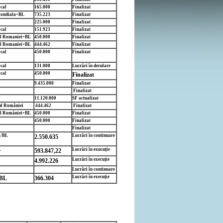
cal
165.000
Finalizat
ondiala+BL
735.223
Finalizat
225.000
Finalizat
cal
151.923
Finalizat
l Romaniei+BL
450.000
Finalizat
l Romaniei+BL
444.462
Finalizat
cal
450.000
Finalizat
cal
131.000
Lucrări în derulare
cal
450.000
Finalizat
9.435.000
Finalizat
Finalizat
11.120.000
SF actualizat
l României
444.462
Finalizat
l României+BL
450.000
Finalizat
450.000
Finalizat
Finalizat
a/BL
Lucrări în continuare
2.550.635
L
Lucrări în exucuție
593.847,22
Lucrări în execuție
4.992.226
Lucrări în continuare
Lucrări în execuție
BL
366.304