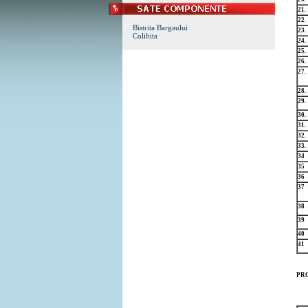
21.
22
.
Bistrita Bargaului
23.
Colibita
24.
25.
26.
27.
28.
29.
30.
31.
32.
33.
34
35
36
37
38
39
40
41
PRO