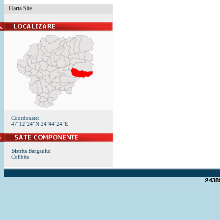
Harta Site
Coordonate:
47°12’24”N 24°44’24”E
Bistrita Bargaului
Colibita