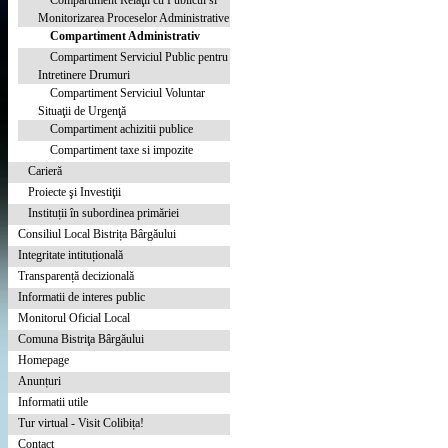
Compartiment Relaţii cu Publicul si
Monitorizarea Proceselor Administrative
Compartiment Administrativ
Compartiment Serviciul Public pentru
Intretinere Drumuri
Compartiment Serviciul Voluntar
Situaţii de Urgenţă
Compartiment achizitii publice
Compartiment taxe si impozite
Carieră
Proiecte şi Investiţii
Instituții în subordinea primăriei
Consiliul Local Bistrița Bârgăului
Integritate intituțională
Transparență decizională
Informatii de interes public
Monitorul Oficial Local
Comuna Bistriţa Bârgăului
Homepage
Anunțuri
Informatii utile
Tur virtual - Visit Colibița!
Contact