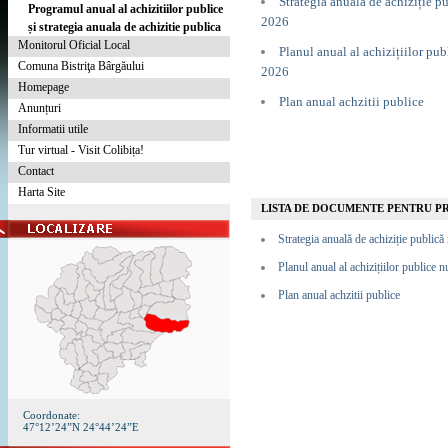
Strategia anuală de achiziție 
Programul anual al achizitiilor publice
2026
și strategia anuala de achizitie publica
Monitorul Oficial Local
Planul anual al achizițiilor p
Comuna Bistriţa Bârgăului
2026
Homepage
Plan anual achzitii publice
Anunțuri
Informatii utile
Tur virtual - Visit Colibița!
Contact
Harta Site
LISTA DE DOCUMENTE PENTRU PR
Strategia anuală de achiziție publi
Planul anual al achizițiilor public
Plan anual achzitii publice
Coordonate:
47°12’24”N 24°44’24”E