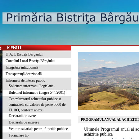
U.A.T. Bistrița Bârgăului
Consiliul Local Bistrița Bârgăului
Integritate intituțională
Transparență decizională
Informatii de interes public
Solicitare informatii. Legislatie
Buletinul informativ (Legea 544/2001)
Centralizatorul achizitiilor publice si
contractele cu valoare de peste 5000 de
EURO, conform anexei
Declaratii de avere
PROGRAMUL ANUAL AL ACHIZITII
Declaratii de interese
Venituri salariale pentru functiile publice
Ultimele Programul anual al achi
achizitie publica
Formulare tip