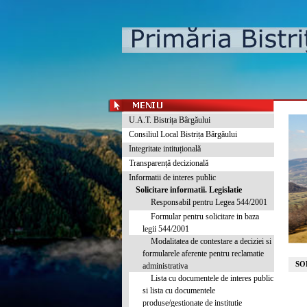
U.A.T. Bistrița Bârgăului
Consiliul Local Bistrița Bârgăului
Integritate intituțională
Transparență decizională
Informatii de interes public
Solicitare informatii. Legislatie
Responsabil pentru Legea 544/2001
Formular pentru solicitare in baza
legii 544/2001
Modalitatea de contestare a deciziei si
formularele aferente pentru reclamatie
SO
administrativa
Lista cu documentele de interes public
si lista cu documentele
produse/gestionate de institutie