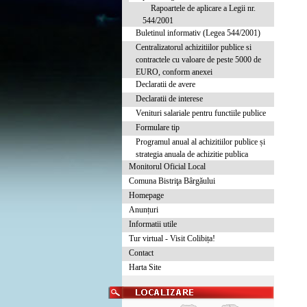
Rapoartele de aplicare a Legii nr.
544/2001
Buletinul informativ (Legea 544/2001)
Centralizatorul achizitiilor publice si
contractele cu valoare de peste 5000 de
EURO, conform anexei
Declaratii de avere
Declaratii de interese
Venituri salariale pentru functiile publice
Formulare tip
Programul anual al achizitiilor publice și
strategia anuala de achizitie publica
Monitorul Oficial Local
Comuna Bistriţa Bârgăului
Homepage
Anunțuri
Informatii utile
Tur virtual - Visit Colibița!
Contact
Harta Site