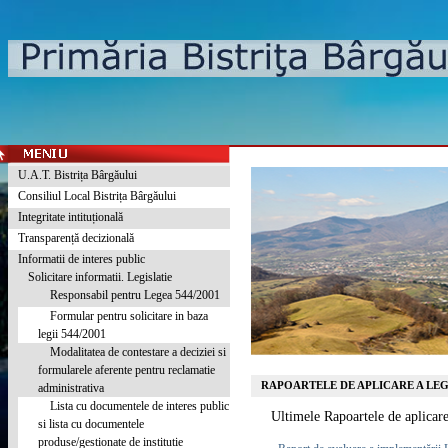
U.A.T. Bistrița Bârgăului
Consiliul Local Bistrița Bârgăului
Integritate intituțională
Transparență decizională
Informatii de interes public
Solicitare informatii. Legislatie
Responsabil pentru Legea 544/2001
Formular pentru solicitare in baza
legii 544/2001
Modalitatea de contestare a deciziei si
formularele aferente pentru reclamatie
RAPOARTELE DE APLICARE A LEGII
administrativa
Lista cu documentele de interes public
Ultimele Rapoartele de aplicar
si lista cu documentele
produse/gestionate de institutie