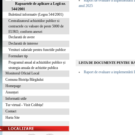
Raport de evaluare a implementării
Rapoartele de aplicare a Legii nr.
anul 2025
544/2001
Buletinul informativ (Legea 544/2001)
Centralizatorul achizitiilor publice si
contractele cu valoare de peste 5000 de
EURO, conform anexei
Declaratii de avere
Declaratii de interese
Venituri salariale pentru functiile publice
Formulare tip
Programul anual al achizitiilor publice și
LISTA DE DOCUMENTE PENTRU RAP
strategia anuala de achizitie publica
Raport de evaluare a implementării
Monitorul Oficial Local
Comuna Bistriţa Bârgăului
Homepage
Anunțuri
Informatii utile
Tur virtual - Visit Colibița!
Contact
Harta Site