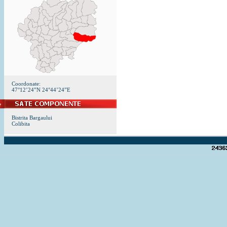
Coordonate:
47°12’24”N 24°44’24”E
Bistrita Bargaului
Colibita