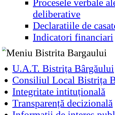
Procesele verbale ale
deliberative
Declaratiile de casat
Indicatori financiari
U.A.T. Bistrița Bârgăului
Consiliul Local Bistrița 
Integritate intituțională
Transparență decizională
Informatii de interes publ