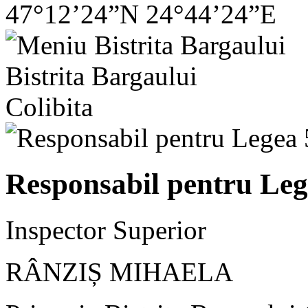
47°12’24”N 24°44’24”E
Bistrita Bargaului
Colibita
Responsabil pentru Leg
Inspector Superior
RÂNZIȘ MIHAELA