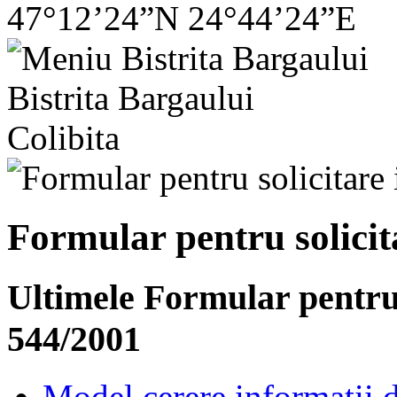
47°12’24”N 24°44’24”E
Bistrita Bargaului
Colibita
Formular pentru solicit
Ultimele Formular pentru s
544/2001
Model cerere informații d