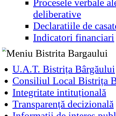
Procesele verbale ale
deliberative
Declaratiile de casat
Indicatori financiari
U.A.T. Bistrița Bârgăului
Consiliul Local Bistrița 
Integritate intituțională
Transparență decizională
Informatii de interes publ