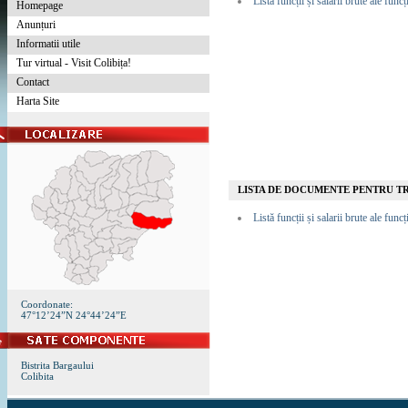
Listă funcții și salarii brute ale fun
Homepage
Anunțuri
Informatii utile
Tur virtual - Visit Colibița!
Contact
Harta Site
LISTA DE DOCUMENTE PENTRU T
Listă funcții și salarii brute ale fun
Coordonate:
47°12’24”N 24°44’24”E
Bistrita Bargaului
Colibita