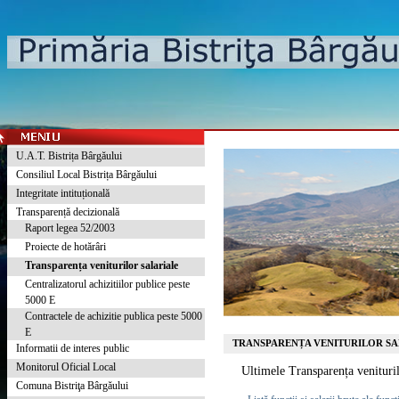
U.A.T. Bistrița Bârgăului
Consiliul Local Bistrița Bârgăului
Integritate intituțională
Transparență decizională
Raport legea 52/2003
Proiecte de hotărâri
Transparența veniturilor salariale
Centralizatorul achizitiilor publice peste
5000 E
Contractele de achizitie publica peste 5000
E
TRANSPARENȚA VENITURILOR SA
Informatii de interes public
Monitorul Oficial Local
Ultimele Transparența venituril
Comuna Bistriţa Bârgăului